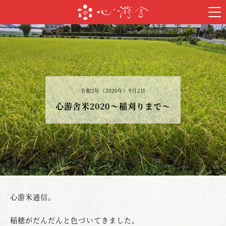
令和2年（2020年）9月2日
心游舎米2020～稲刈りまで～
心游米通信。
稲穂がだんだんと色づいてきました。