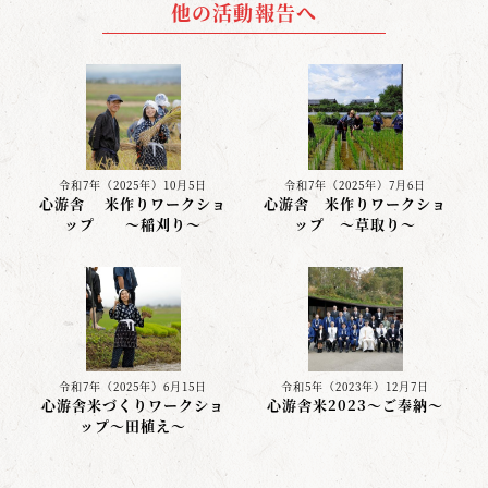
他の活動報告へ
令和7年（2025年）10月5日
令和7年（2025年）7月6日
心游舎 米作りワークショ
心游舎 米作りワークショ
ップ 〜稲刈り〜
ップ ～草取り～
令和7年（2025年）6月15日
令和5年（2023年）12月7日
心游舎米づくりワークショ
心游舎米2023～ご奉納～
ップ〜田植え〜