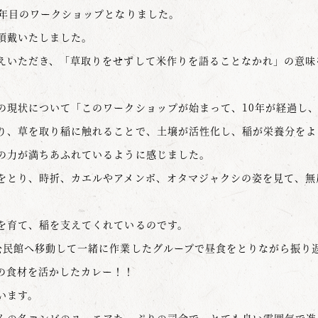
0年目のワークショップとなりました。
頂戴いたしました。
えいただき、「草取りをせずして米作りを語ることなかれ」の意味
の現状について「このワークショップが始まって、10年が経過し
り、草を取り稲に触れることで、土壌が活性化し、稲が栄養分をよ
の力が満ちあふれているように感じました。
とり、時折、カエルやアメンボ、オタマジャクシの姿を見て、無
を育て、稲を支えてくれているのです。
民館へ移動して一緒に作業したグループで昼食をとりながら振り
の食材を活かしたカレー！！
います。