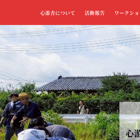
心游舎について
活動報告
ワークショ
心