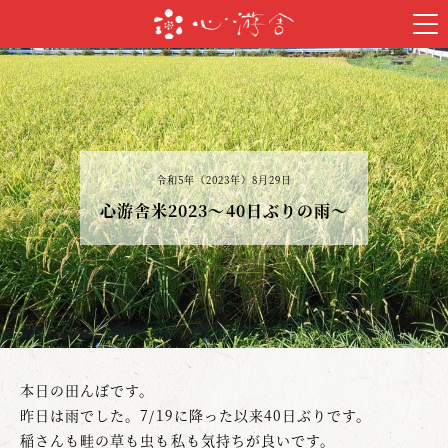
令和5年（2023年）8月29日
心游舎米2023～40日ぶりの雨～
本日の田んぼです。
昨日は雨でした。7/19に降った以来40日ぶりです。
稲さんも畦の草も虫も私も気持ちが良いです。