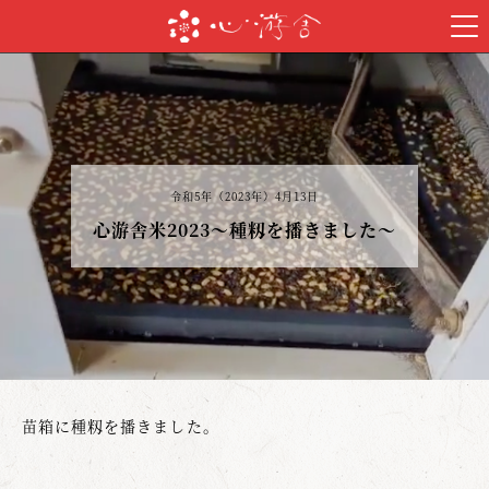
令和5年（2023年）4月13日
心游舎米2023～種籾を播きました～
苗箱に種籾を播きました。