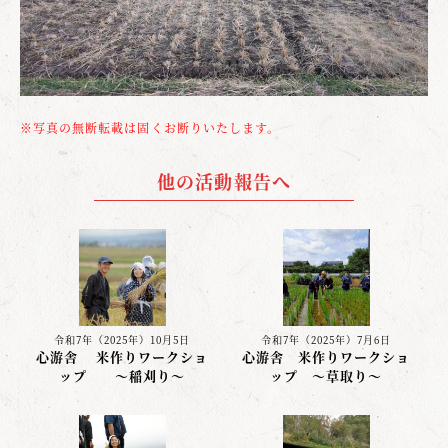
※写真の無断転載は固くお断りいたします。
他の活動報告へ
令和7年（2025年）10月5日
令和7年（2025年）7月6日
心游舎 米作りワークショ
心游舎 米作りワークショ
ップ 〜稲刈り〜
ップ ～草取り～