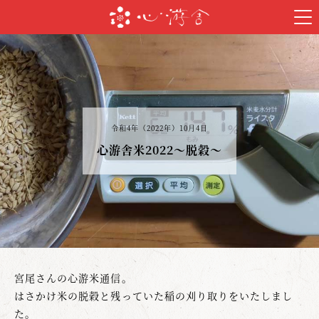
令和4年（2022年）10月4日
心游舎米2022～脱穀～
宮尾さんの心游米通信。
はさかけ米の脱穀と残っていた稲の刈り取りをいたしまし
た。