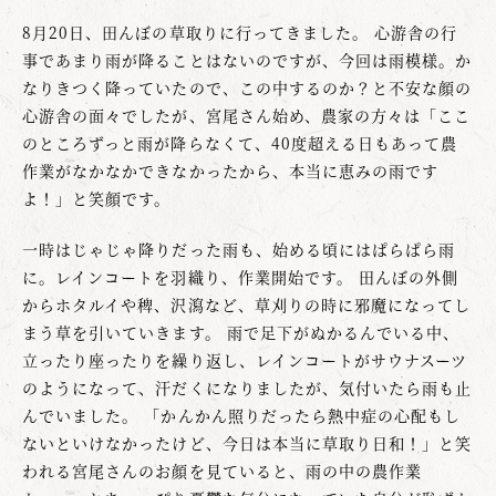
8月20日、田んぼの草取りに行ってきました。 心游舎の行
事であまり雨が降ることはないのですが、今回は雨模様。か
なりきつく降っていたので、この中するのか？と不安な顔の
心游舎の面々でしたが、宮尾さん始め、農家の方々は「ここ
のところずっと雨が降らなくて、40度超える日もあって農
作業がなかなかできなかったから、本当に恵みの雨です
よ！」と笑顔です。
一時はじゃじゃ降りだった雨も、始める頃にはぱらぱら雨
に。レインコートを羽織り、作業開始です。 田んぼの外側
からホタルイや稗、沢瀉など、草刈りの時に邪魔になってし
まう草を引いていきます。 雨で足下がぬかるんでいる中、
立ったり座ったりを繰り返し、レインコートがサウナスーツ
のようになって、汗だくになりましたが、気付いたら雨も止
んでいました。 「かんかん照りだったら熱中症の心配もし
ないといけなかったけど、今日は本当に草取り日和！」と笑
われる宮尾さんのお顔を見ていると、雨の中の農作業