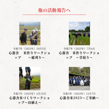
他の活動報告へ
令和7年（2025年）10月5日
令和7年（2025年）7月6日
心游舎 米作りワークショ
心游舎 米作りワークショ
ップ 〜稲刈り〜
ップ ～草取り～
令和7年（2025年）6月15日
令和5年（2023年）12月7日
心游舎米づくりワークショ
心游舎米2023～ご奉納～
ップ〜田植え〜