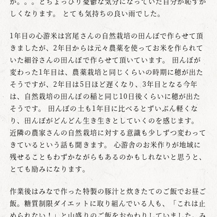
か。。。とちょっぴり憂鬱な気分になっていた自分が恥ずか
しくなります。 とても気持ちの良い雨でした。
1年目の心游米は宮尾さんの自然栽培の田んぼで作らせて頂
きましたが、2年目からは元々農薬を使ってお米を作られて
いた細谷さんの田んぼで作らせて頂いています。 田んぼが
変わった1年目は、農薬栽培と同じくらいの時期に穂が出た
そうですが、2年目は5日ほど遅くなり、3年目となる今年
は、自然栽培の田んぼの稲と同じ10日後くらいに穂が出た
そうです。 田んぼの土も1年目に比べるとずいぶん軽くな
り、田んぼがどんどん生き生きとしていくのを感じます。
近隣の農家さんの自然栽培に対する意識も少しずつ変わって
きているという話も聞きます。 心游舎のお米作りが地域に
残せることもわずかながらもあるのかもしれないと思うと、
とても励みになります。
作業後はみなで作った特製の豚汁と炊きたてのご飯でお昼ご
飯。糖質制限ダイエットに取り組んでいる人も、「これは止
められない！」と山盛りのご飯をおかわりしていました。み