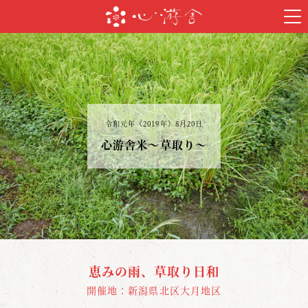
令和元年（2019年）8月20日
心游舎米～草取り～
恵みの雨、草取り日和
開催地：新潟県北区大月地区