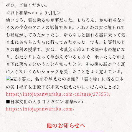
ぜひ、ご覧ください。
＜以下和樂web より引用＞
幼いころ、雲に乗るのが夢だった。もちろん、かの有名なス
イスの少女のアニメの影響である。ふわふわの雲に埋もれて
お昼寝がしてみたかったし、ゆらゆらと揺れる雲に乗って気
ままにあちらこちらに行ってみたかった。でも、初等科のと
きの理科の授業で、雲は、水蒸気が冷えて水滴や氷の粒にな
り、かたまりになって浮かんでいるもので、乗ったらそのま
ま下に落ちるということを知ったとき、その後の話が全く耳
に入らないくらいショックを受けたことをよく覚えている。
夏の雲に、名前を与えたのは誰？「雲の峰」に宿る日本
の美【彬子女王殿下が未来へ伝えたいにっぽんのことば】
https://intojapanwaraku.com/culture/278553/
■日本文化の入り口マガジン 和樂web
https://intojapanwaraku.com/
他のお知らせへ